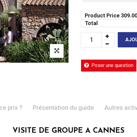
Product Price
309.0
Total
AJOU
Poser une question
ce prix ?
Présentation du guide
Autres acti
VISITE DE GROUPE A CANNES