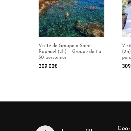
Visite de Groupe à Saint-
Visi
Raphaël (2h) – Groupe de 1 à
(2h)
30 personnes
per
309.00
€
309
Coor