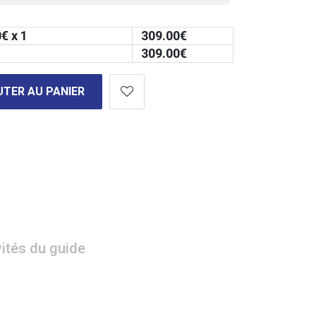
0
€ x 1
309.00
€
309.00
€
TER AU PANIER
vités du guide