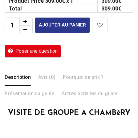
Product Price
309.00
€ x 1
309.00
€
Total
309.00
€
AJOUTER AU PANIER
Poser une question
Description
Avis (0)
Pourquoi ce prix ?
Présentation du guide
Autres activités du guide
VISITE DE GROUPE A CHAMBéRY