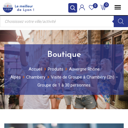
Skip
0
0
to
Recherche
content
de
produits
Boutique
Accueil
Produits
Auvergne Rhône
Alpes
Chambery
Visite de Groupe à Chambéry (2h) –
Groupe de 1 à 30 personnes