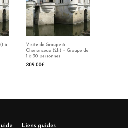
(1 à
Visite de Groupe à
Chenonceau (2h) – Groupe de
1 à 30 personnes
e
309.00
€
00€
00€
guide
Liens guides