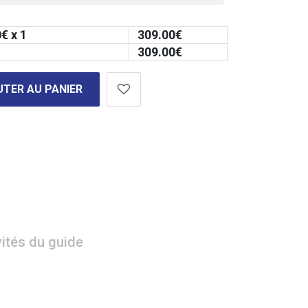
0
€ x 1
309.00
€
309.00
€
TER AU PANIER
vités du guide