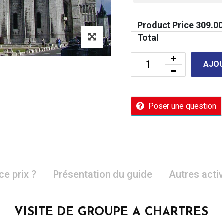
Product Price
309.0
Total
AJOU
Poser une question
ce prix ?
Présentation du guide
Autres acti
VISITE DE GROUPE A CHARTRES