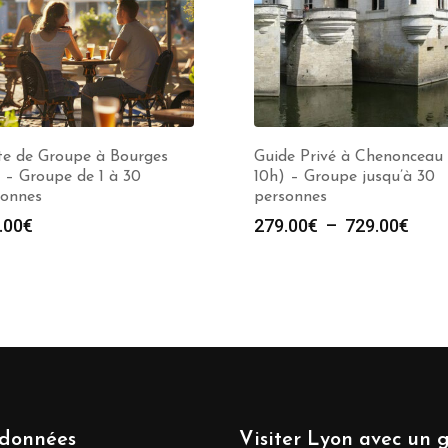
te de Groupe à Bourges
Guide Privé à Chenonceau 
 – Groupe de 1 à 30
10h) – Groupe jusqu’à 30
sonnes
personnes
Plag
.00
€
279.00
€
–
729.00
€
de
prix :
279.
à
729.
données
Visiter Lyon avec un 