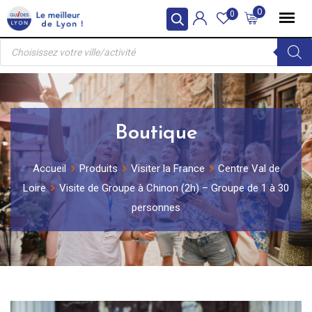
Skip
0
0
to
Recherche
content
de
produits
Boutique
Accueil
Produits
Visiter la France
Centre Val de
Loire
Visite de Groupe à Chinon (2h) – Groupe de 1 à 30
personnes