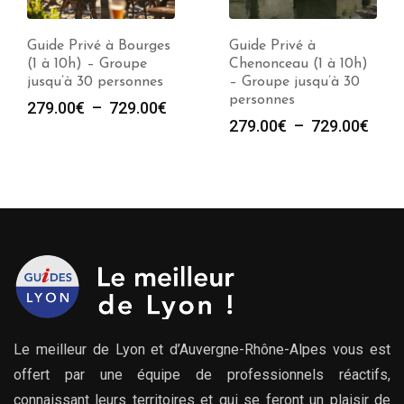
Guide Privé à Bourges
Guide Privé à
(1 à 10h) – Groupe
Chenonceau (1 à 10h)
jusqu’à 30 personnes
– Groupe jusqu’à 30
personnes
Plage
279.00
€
–
729.00
€
Plag
279.00
€
–
729.00
€
de
de
prix :
prix :
279.00€
279.
à
à
729.00€
729.
Le meilleur de Lyon et d’Auvergne-Rhône-Alpes vous est
offert par une équipe de professionnels réactifs,
connaissant leurs territoires et qui se feront un plaisir de