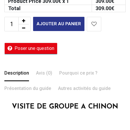
Product Price
309.00
€ x 1
309.00
€
Total
309.00
€
AJOUTER AU PANIER
Poser une question
Description
Avis (0)
Pourquoi ce prix ?
Présentation du guide
Autres activités du guide
VISITE DE GROUPE A CHINON