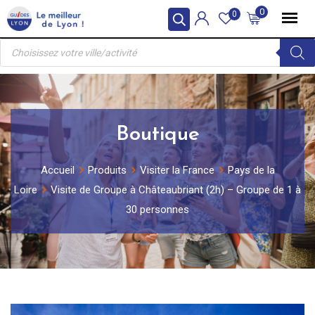
Skip
0
0
to
Recherche
content
de
produits
Boutique
Accueil
Produits
Visiter la France
Pays de la
Loire
Visite de Groupe à Châteaubriant (2h) – Groupe de 1 à
30 personnes