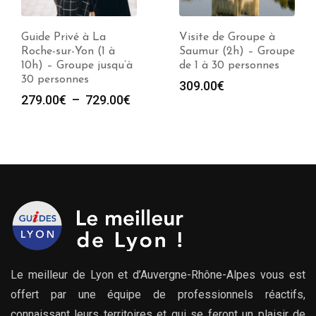
Guide Privé à La
Visite de Groupe à
Roche-sur-Yon (1 à
Saumur (2h) – Groupe
10h) – Groupe jusqu’à
de 1 à 30 personnes
30 personnes
309.00
€
Plage
279.00
€
–
729.00
€
de
prix :
279.00€
à
729.00€
Le meilleur de Lyon et d’Auvergne-Rhône-Alpes vous est
offert par une équipe de professionnels réactifs,
connaissant leurs territoires et qui se feront un plaisir de