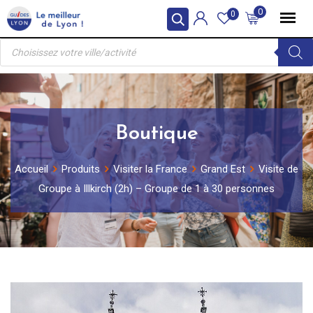
Skip
0
0
to
Recherche
content
de
produits
Boutique
Accueil
Produits
Visiter la France
Grand Est
Visite de
Groupe à Illkirch (2h) – Groupe de 1 à 30 personnes