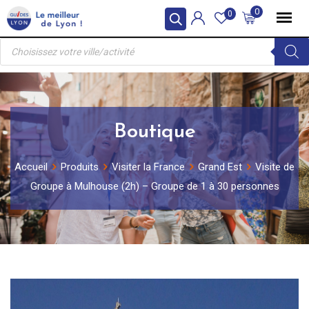
Skip
0
0
to
Recherche
content
de
produits
Boutique
Accueil
Produits
Visiter la France
Grand Est
Visite de
Groupe à Mulhouse (2h) – Groupe de 1 à 30 personnes