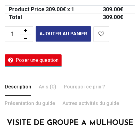
Product Price
309.00
€ x 1
309.00
€
Total
309.00
€
AJOUTER AU PANIER
Poser une question
Description
Avis (0)
Pourquoi ce prix ?
Présentation du guide
Autres activités du guide
VISITE DE GROUPE A MULHOUSE