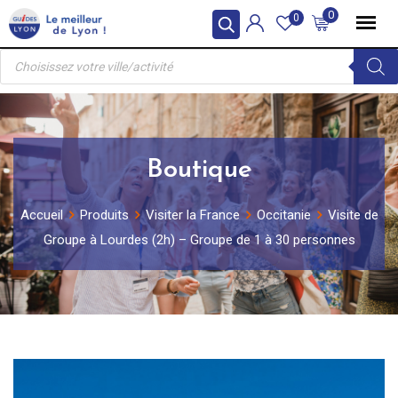
Skip
0
0
to
Recherche
content
de
produits
Boutique
Accueil
Produits
Visiter la France
Occitanie
Visite de
Groupe à Lourdes (2h) – Groupe de 1 à 30 personnes