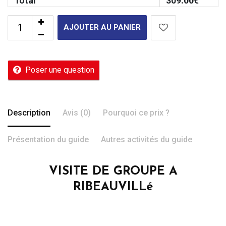
Total
309.00
€
AJOUTER AU PANIER
Poser une question
Description
Avis (0)
Pourquoi ce prix ?
Présentation du guide
Autres activités du guide
VISITE DE GROUPE A
RIBEAUVILLé