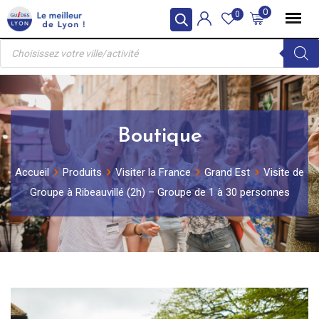
Skip
0
0
to
Recherche
content
de
produits
Boutique
Accueil
Produits
Visiter la France
Grand Est
Visite de
Groupe à Ribeauvillé (2h) – Groupe de 1 à 30 personnes