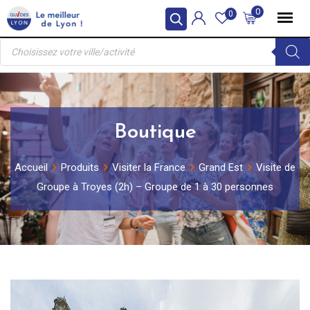
Skip
0
0
to
Recherche
content
de
produits
Boutique
Accueil
Produits
Visiter la France
Grand Est
Visite de
Groupe à Troyes (2h) – Groupe de 1 à 30 personnes