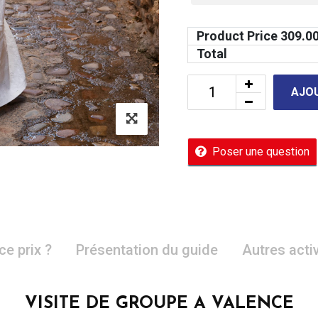
Product Price
309.0
Total
AJOU
Poser une question
ce prix ?
Présentation du guide
Autres acti
VISITE DE GROUPE A VALENCE