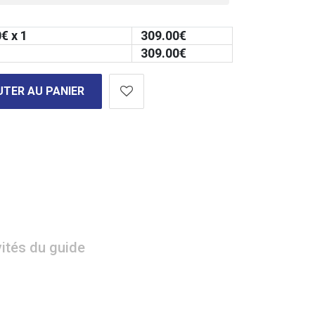
0
€ x 1
309.00
€
309.00
€
TER AU PANIER
vités du guide