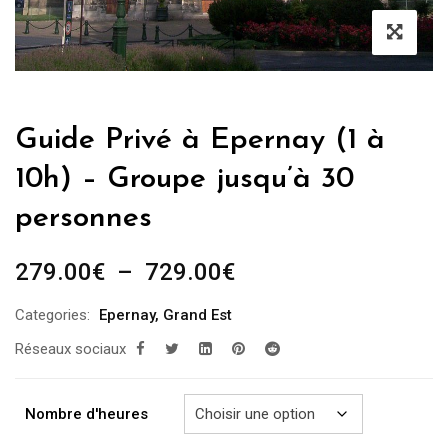
Guide Privé à Epernay (1 à
10h) – Groupe jusqu’à 30
personnes
Plage
279.00
€
–
729.00
€
de
Categories:
Epernay
,
Grand Est
prix :
Réseaux sociaux
279.00€
à
729.00€
Nombre d'heures