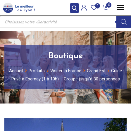
Skip
0
0
to
Recherche
content
de
produits
Boutique
Accueil
Produits
Visiter la France
Grand Est
Guide
Privé à Epernay (1 à 10h) – Groupe jusqu’à 30 personnes