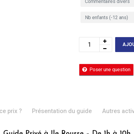
AJOU
Poser une question
ce prix ?
Présentation du guide
Autres acti
Guide Privé à Ile Rousse – De 1h à 10h