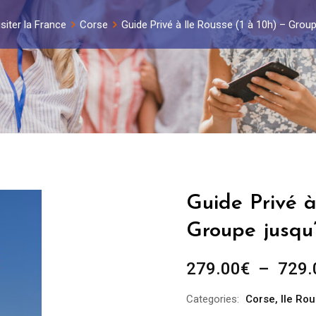
isiter la France
Corse
Guide Privé à Ile Rousse (1 à 10h) – Grou
Guide Privé à
Groupe jusqu
279.00
€
–
729.
Categories:
Corse
,
Ile Ro