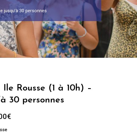
pe jusqu’à 30 personnes
 Ile Rousse (1 à 10h) –
’à 30 personnes
Plage
00
€
de
usse
prix :