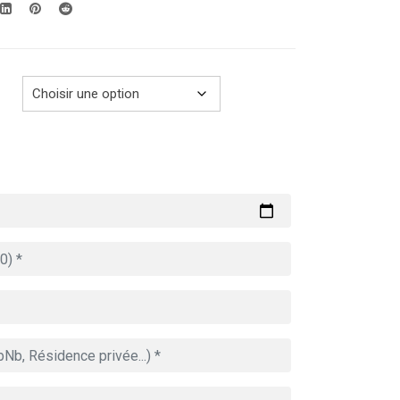
279.00€
à
729.00€