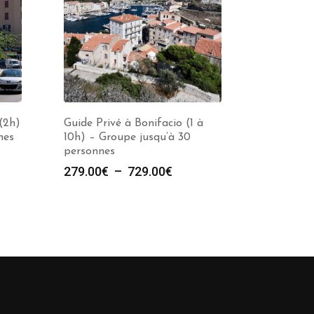
(2h)
Guide Privé à Bonifacio (1 à
nes
10h) – Groupe jusqu’à 30
personnes
Plage
279.00
€
–
729.00
€
de
prix :
279.00€
à
729.00€