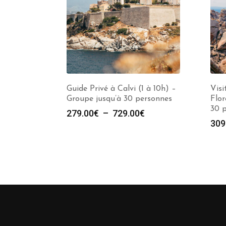
Guide Privé à Calvi (1 à 10h) –
Visi
Groupe jusqu’à 30 personnes
Flor
30 
Plage
279.00
€
–
729.00
€
309
de
prix :
279.00€
à
729.00€