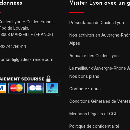
données
Visiter Lyon avec un 
Guides Lyon – Guides France,
Présentation de Guides Lyon
7 bd de Louvain,
13008 MARSEILLE (FRANCE)
Nos activités en Auvergne-Rhô
Alpes
+33744750411
Annuaire des Guides Lyon
contact@guides-france.com
Le meilleur d’Auvergne-Rhône A
Nos bons plans
Contactez-nous
Conditions Générales de Vente
Mentions Légales et CGU
Politique de confidentialité