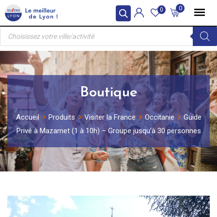
Skip
0
0
to
Recherche
content
de
produits
Boutique
Accueil
Produits
Visiter la France
Occitanie
Guide
Privé à Mazamet (1 à 10h) – Groupe jusqu’à 30 personnes