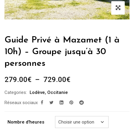
Guide Privé à Mazamet (1 à
10h) – Groupe jusqu’à 30
personnes
Plage
279.00
€
–
729.00
€
de
Categories:
Lodève
,
Occitanie
prix :
Réseaux sociaux
279.00€
à
729.00€
Nombre d'heures