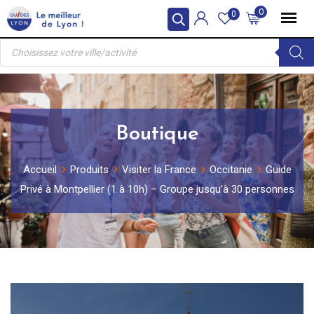
Skip
0
0
to
Recherche
content
de
produits
Boutique
Accueil
Produits
Visiter la France
Occitanie
Guide
Privé à Montpellier (1 à 10h) – Groupe jusqu’à 30 personnes