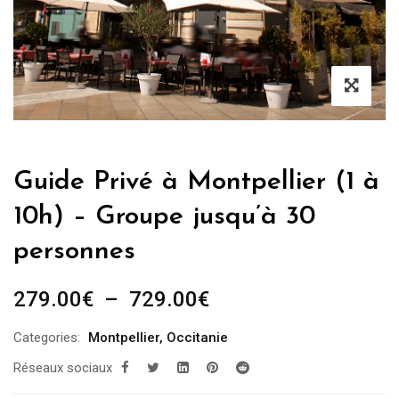
Guide Privé à Montpellier (1 à
10h) – Groupe jusqu’à 30
personnes
Plage
279.00
€
–
729.00
€
de
Categories:
Montpellier
,
Occitanie
prix :
Réseaux sociaux
279.00€
à