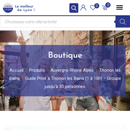
Skip
0
0
to
Recherche
content
de
produits
Boutique
Accueil
Produits
Auvergne Rhône Alpes
Thonon les
Bains
Guide Privé à Thonon les Bains (1 à 10h) – Groupe
jusqu’à 30 personnes