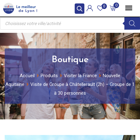
Skip
0
0
to
Recherche
content
de
produits
Boutique
Accueil
Produits
Visiter la France
Nouvelle
Aquitaine
Visite de Groupe à Châtellerault (2h) – Groupe de 1
à 30 personnes